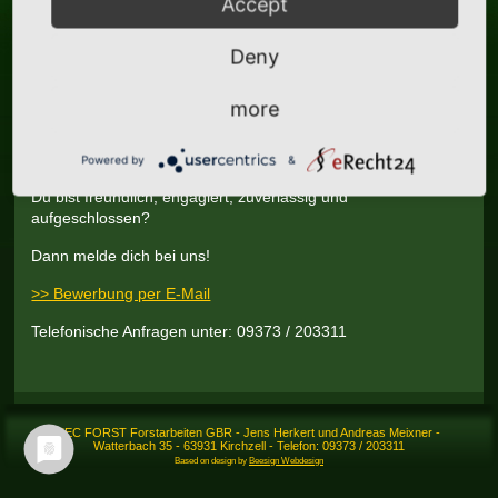
Accept
Voraussetzung:
Führerschein Klasse B
Deny
Wünschenswert wäre:
Erfahrung im Umgang mit „großen“ Maschinen und
more
Kenntnisse in der Waldbewirtschaftung.
Gerne auch Forstwirte zur Einarbeitung, die ein neues
Betätigungsfeld suchen!
Powered by
&
Du bist freundlich, engagiert, zuverlässig und
aufgeschlossen?
Dann melde dich bei uns!
>> Bewerbung per E-Mail
Telefonische Anfragen unter: 09373 / 203311
TEC FORST Forstarbeiten GBR - Jens Herkert und Andreas Meixner -
Watterbach 35 - 63931 Kirchzell - Telefon: 09373 / 203311
Based on design by
Beesign Webdesign