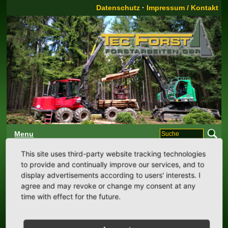
Datenschutz
·
Impressum / Kontakt
Menu
Start:
Unser Team
Stellenangebot
This site uses third-party website tracking technologies
to provide and continually improve our services, and to
display advertisements according to users' interests. I
Aktuelles Stellenangebot:
agree and may revoke or change my consent at any
time with effect for the future.
Harvesterfahrer/in (m/w/d) in Vollzeit