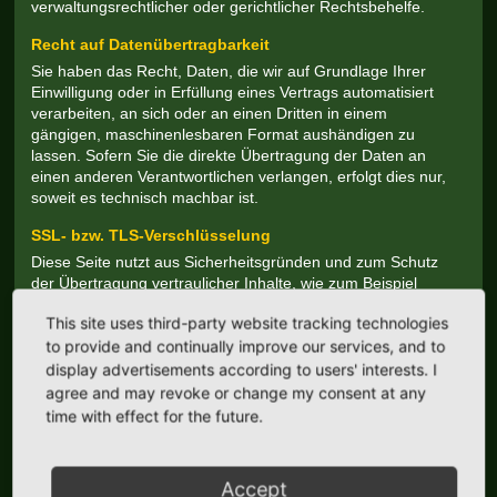
verwaltungsrechtlicher oder gerichtlicher Rechtsbehelfe.
Recht auf Daten­übertrag­barkeit
Sie haben das Recht, Daten, die wir auf Grundlage Ihrer
Einwilligung oder in Erfüllung eines Vertrags automatisiert
verarbeiten, an sich oder an einen Dritten in einem
gängigen, maschinenlesbaren Format aushändigen zu
lassen. Sofern Sie die direkte Übertragung der Daten an
einen anderen Verantwortlichen verlangen, erfolgt dies nur,
soweit es technisch machbar ist.
SSL- bzw. TLS-Verschlüsselung
Diese Seite nutzt aus Sicherheitsgründen und zum Schutz
der Übertragung vertraulicher Inhalte, wie zum Beispiel
Bestellungen oder Anfragen, die Sie an uns als
This site uses third-party website tracking technologies
Seitenbetreiber senden, eine SSL- bzw. TLS-
to provide and continually improve our services, and to
Verschlüsselung. Eine verschlüsselte Verbindung erkennen
Sie daran, dass die Adresszeile des Browsers von „http://“
display advertisements according to users' interests. I
auf „https://“ wechselt und an dem Schloss-Symbol in Ihrer
agree and may revoke or change my consent at any
Browserzeile.
time with effect for the future.
Wenn die SSL- bzw. TLS-Verschlüsselung aktiviert ist,
können die Daten, die Sie an uns übermitteln, nicht von
Accept
Dritten mitgelesen werden.