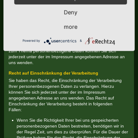
Auskunft, Löschung und Berichtigung
Deny
Sie haben im Rahmen der geltenden gesetzlichen
Bestimmungen jederzeit das Recht auf unentgeltliche
more
Auskunft über Ihre gespeicherten personenbezogenen
Daten, deren Herkunft und Empfänger und den Zweck der
Datenverarbeitung und ggf. ein Recht auf Berichtigung oder
Powered by
&
Löschung dieser Daten. Hierzu sowie zu weiteren Fragen
zum Thema personenbezogene Daten können Sie sich
jederzeit unter der im Impressum angegebenen Adresse an
uns wenden.
Recht auf Einschränkung der Verarbeitung
Sie haben das Recht, die Einschränkung der Verarbeitung
Ihrer personenbezogenen Daten zu verlangen. Hierzu
können Sie sich jederzeit unter der im Impressum
angegebenen Adresse an uns wenden. Das Recht auf
Einschränkung der Verarbeitung besteht in folgenden
Fällen:
Wenn Sie die Richtigkeit Ihrer bei uns gespeicherten
personenbezogenen Daten bestreiten, benötigen wir in
der Regel Zeit, um dies zu überprüfen. Für die Dauer der
Prüfung haben Sie das Recht, die Einschränkung der