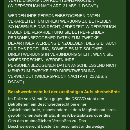
VERTEIDIGUNG VON RECHTSANSPRÜCHEN
(WIDERSPRUCH NACH ART. 21 ABS. 1 DSGVO).
WERDEN IHRE PERSONENBEZOGENEN DATEN
VERARBEITET, UM DIREKTWERBUNG ZU BETREIBEN,
SO HABEN SIE DAS RECHT, JEDERZEIT WIDERSPRUCH
GEGEN DIE VERARBEITUNG SIE BETREFFENDER
PERSONENBEZOGENER DATEN ZUM ZWECKE
DERARTIGER WERBUNG EINZULEGEN; DIES GILT AUCH
FÜR DAS PROFILING, SOWEIT ES MIT SOLCHER
DIREKTWERBUNG IN VERBINDUNG STEHT. WENN SIE
WIDERSPRECHEN, WERDEN IHRE
PERSONENBEZOGENEN DATEN ANSCHLIESSEND NICHT
MEHR ZUM ZWECKE DER DIREKTWERBUNG
VERWENDET (WIDERSPRUCH NACH ART. 21 ABS. 2
DSGVO).
Beschwerde­recht bei der zuständigen Aufsichts­behörde
Im Falle von Verstößen gegen die DSGVO steht den
Betroffenen ein Beschwerderecht bei einer
Aufsichtsbehörde, insbesondere in dem Mitgliedstaat ihres
gewöhnlichen Aufenthalts, ihres Arbeitsplatzes oder des
Orts des mutmaßlichen Verstoßes zu. Das
Beschwerderecht besteht unbeschadet anderweitiger