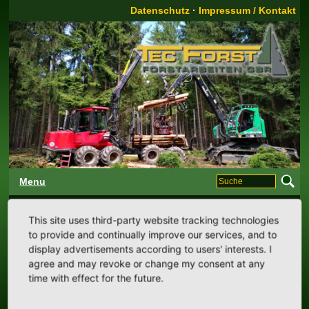
Datenschutz
·
Impressum / Kontakt
Menu
Start:
Ausstattung
This site uses third-party website tracking technologies
to provide and continually improve our services, and to
Ausstattung:
display advertisements according to users' interests. I
agree and may revoke or change my consent at any
time with effect for the future.
3 Komatsu 8-Rad Harvester 931 XC, Kranreichweite 11 m