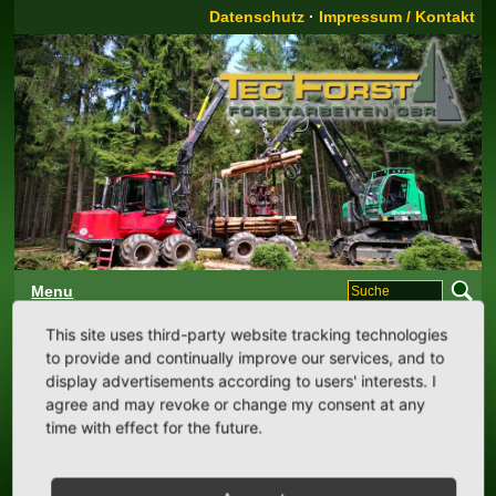
Datenschutz
·
Impressum / Kontakt
Menu
Start:
Dienstleistungen
Referenzen
This site uses third-party website tracking technologies
to provide and continually improve our services, and to
display advertisements according to users' interests. I
Referenzen:
agree and may revoke or change my consent at any
time with effect for the future.
Stadt Miltenberg:
Leiter der Forstverwaltung: Herr
Gartzlaff