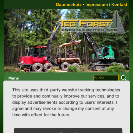
Datenschutz
·
Impressum / Kontakt
Menu
Start:
Dienstleistungen
Zertifizierung
This site uses third-party website tracking technologies
to provide and continually improve our services, and to
display advertisements according to users' interests. I
Zertifizierung:
agree and may revoke or change my consent at any
time with effect for the future.
Unser Unternehmen ist Inhaber des Deutschen Forst-
Service-Zertifikates (DFSZ) und des Zertifikats "PEFC