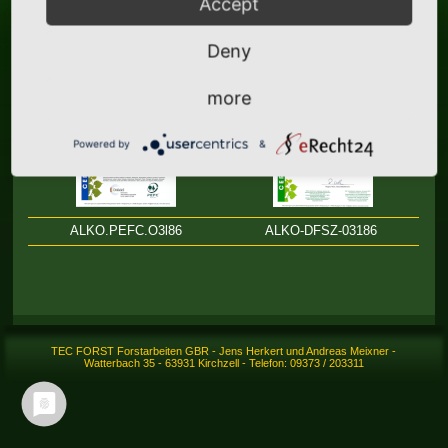
Accept
Chain-of-Custody".
Deny
more
Powered by
&
ALKO.PEFC.O3l86
ALKO-DFSZ-03186
TEC FORST Forstarbeiten GBR - Jens Herkert und Andreas Meixner -
Watterbach 35 - 63931 Kirchzell - Telefon: 09373 / 203311